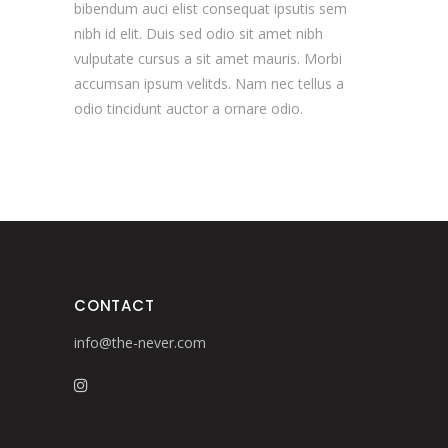
bibendum auci elist consequat ipsutis sem
nibh id elit. Duis sed odio sit amet nibh
vulputate cursus a sit amet mauris. Morbi
accumsan ipsum velitds. Nam nec tellus a
odio tincidunt auctor a ornare odio.
CONTACT
info@the-never.com