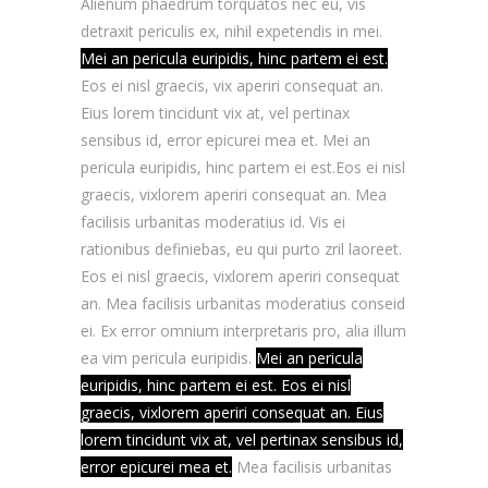
Alienum phaedrum torquatos nec eu, vis
detraxit periculis ex, nihil expetendis in mei.
Mei an pericula euripidis, hinc partem ei est.
Eos ei nisl graecis, vix aperiri consequat an.
Eius lorem tincidunt vix at, vel pertinax
sensibus id, error epicurei mea et. Mei an
pericula euripidis, hinc partem ei est.Eos ei nisl
graecis, vixlorem aperiri consequat an. Mea
facilisis urbanitas moderatius id. Vis ei
rationibus definiebas, eu qui purto zril laoreet.
Eos ei nisl graecis, vixlorem aperiri consequat
an. Mea facilisis urbanitas moderatius conseid
ei. Ex error omnium interpretaris pro, alia illum
ea vim pericula euripidis.
Mei an pericula
euripidis, hinc partem ei est. Eos ei nisl
graecis, vixlorem aperiri consequat an. Eius
lorem tincidunt vix at, vel pertinax sensibus id,
error epicurei mea et.
Mea facilisis urbanitas