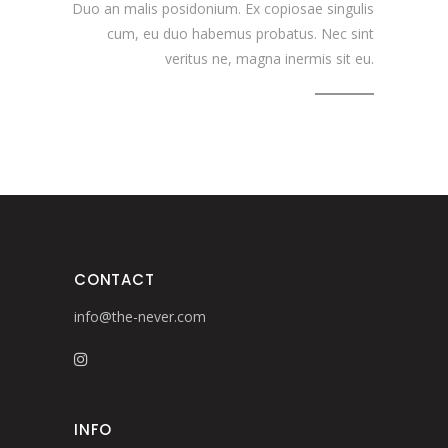
Duo an malis posidonium. Ex copiosae singulis
cum, eu duo habemus probatus. Nec sint
veritus ne, magna inermis sit eu.
CONTACT
info@the-never.com
INFO