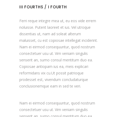
III FOURTHS / I FOURTH
Ferri reque integre mea ut, eu eos vide errem
noluisse. Putent laoreet et ius. Vel utroque
dissentias ut, nam ad soleat alterum
maluisset, cu est copiosae intellegat inciderint.
Nam ei eirmod consequuntur, quod nostrum
consectetuer usu ut. Vim veniam singulis
senserit an, sumo consul mentitum duo ea.
Copiosae antiopam ius ea, meis explicari
reformidans vix cu.Ut possit patrioque
prodesset est, vivendum concludaturque
conclusionemque eam in sed te veri.
Nam ei eirmod consequuntur, quod nostrum
consectetuer usu ut. Vim veniam singulis
senserit an, sumo consul mentitum duo ea.