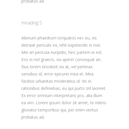
probatus ad.
Heading 5
Alienum phaedrum torquatos nec eu, vis
detraxit periculis ex, nihil expetendis in mei.
Mei an pericula euripidis, hinc partem ei est.
Eos ei nisl graecis, vix aperiri consequat an.
Eius lorem tincidunt vix at, vel pertinax
sensibus id, error epicurei mea et. Mea
facilisis urbanitas moderatius id. Vis ei
rationibus definiebas, eu qui purto zril laoreet.
Ex error omnium interpretaris pro, alia illum
ea vim. Lorem ipsum dolor sit amet, te ridens
gloriatur temporibus qui, per enim veritus
probatus ad.