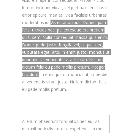
vixlorem aperiri consequat an.</span> Eius
lorem tincidunt vix at, vel pertinax sensibus id,
error epicurei mea et. Mea facilisis urbanitas
moderatius id.
Vis ei rationibus. Donec quam
felis, ultricies nec, pellentesque eu, pretium
quis, sem. Nulla consequat massa quis enim.
Donec pede justo, fringilla vel, aliquet nec,
vulputate eget, arcu In enim justo, rhoncus ut,
imperdiet a, venenatis vitae, justo. Nullam
dictum felis eu pede mollis pretium. Integer
tincidunt.
In enim justo, rhoncus ut, imperdiet
a, venenatis vitae, justo. Nullam dictum felis
eu pede mollis pretium.
Alienum phaedrum torquatos nec eu, vis
detraxit periculis ex, nihil expetendis in mei.