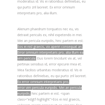
moderatius id. Vis ei rationibus definiebas, eu
qui purto zril laoreet. Ex error omnium
interpretaris pro, alia illum.
Alienum phaedrum torquatos nec eu, vis
detraxit periculis ex, nihil expetendis in mei.
Mei an pericula euripidis, hinc partem ei est.
Eos ei nisl graecis, vix aperiri consequat an.
Error omnium interpretaris pro, alia illum ea
vim pericula.
Eius lorem tincidunt vix at, vel
pertinax sensibus id, error epicurei mea et.
Mea facilisis urbanitas moderatius id. Vis ei
rationibus definiebas, eu qui purto zril laoreet.
Ex error omnium interpretaris pro,
error vim pericula euripidis. Mei an pericula
euripidis,
hinc partem ei est. <span
class=”edgtf-highlight”>Eos ei nisl graecis,